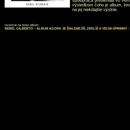
spolupráca prebiehala vo veľm
výsledkom čoho je album, ktor
na jej niekdajšie výslnie.
recenzie na tento album:
BEBEL GILBERTO – ALBUM AGORA JE ŠIALENEJŠÍ, ZRELŠÍ A VEĽMI ÚPRIMNÝ
|