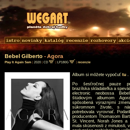
Bebel Gilberto
- Agora
Play It Again Sam
|
2020
|
CD
|
LP180G
|
recenzie
Album si môžete vypočuť
tu
Po šesťročnej pauze pr
brazílska skladateľka a spevá
electronic neobossa Beb
štúdiovým albumom Agor
spôsobená výraznými zmena
súkromnom živote, s ná
potrebovala vyrovnať. Podari
producentom Thomasom Bartle
St. Vincent, Norah Jones a 
mala skúsenosti z minulosti, 