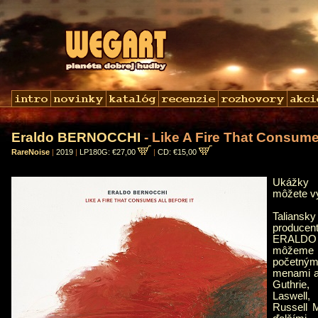
Eraldo BERNOCCHI
- Like A Fire That Consumes
RareNoise
|
2019
|
LP180G: €27,00
|
CD: €15,00
Ukážk
môžete v
Taliansky
produc
ERALDO 
môžeme 
početn
menami a
Guthrie
Laswell
Russell M