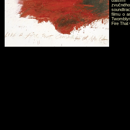
ďalšími
zvučné
soundtr
filmu o 
Twombly
Fire That