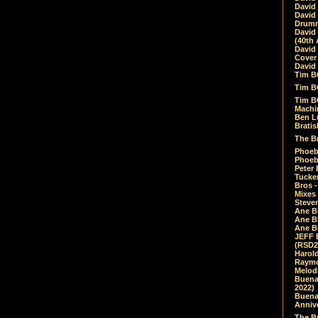
David
David
Drumm
David
(40th 
David
Cover 
David 
Tim B
Tim B
Tim B
Machin
Ben L
Bratis
The Br
Phoebe
Phoeb
Peter 
Tucke
Bros -
Mixes
Steven
Ane B
Ane B
Ane B
JEFF 
(RSD2
Harol
Raymo
Melod
Buena
2022)
Buena 
Annive
The Bu