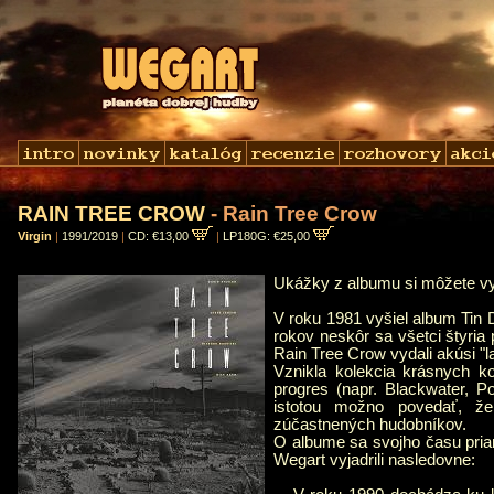
RAIN TREE CROW
- Rain Tree Crow
Virgin
|
1991/2019
|
CD: €13,00
|
LP180G: €25,00
Ukážky z albumu si môžete 
V roku 1981 vyšiel album Tin
rokov neskôr sa všetci štyria 
Rain Tree Crow vydali akúsi "l
Vznikla kolekcia krásnych k
progres (napr. Blackwater, P
istotou možno povedať, že
zúčastnených hudobníkov.
O albume sa svojho času priam
Wegart vyjadrili nasledovne: