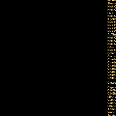
Micha
Shalt
Nick 
Nick C
I & II
Nick C
II (20
Nick 
Nick 
Nick 
Nick 
At Th
Nick 
Nick 
Nick 
(O.S.T
Nick 
Bolan 
Čecho
Charla
Charla
Charl
Charla
Charli
Chemic
Chill 
Cigare
Cigare
CINEM
CINEM
(20th 
Clan 
Clan 
Eric 
Anne C
Vince
Jarvi