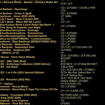
 + Richard Muller - Banket + Richard Muller 84 /
2CD / 2LP
CD / 2LP180G / CD+BLU-RAY
d Barbieri - Hauntings
LTD
d Barbieri - Under A Spell
CD / 2LP180G
Psychosis - Scum (RSD 2023)
12" 180G
Can’t Swim - More Content (EP)
12"
 Can’t Swim - When Will We Land?
CD / LP
árta+Gustav Brom Czech Radio Big Band - I
CD / LP180G
 This Song At Karaoke Last Night
rta+Illustratosphere - Animage
CD
rta+Illustratosphere - Entropicture
CD / 2LP180G
rta+Illustratosphere - Illustratosphere
CD / LP180G
Bartos (ex KRAFTWERK) - Communication
CD / LP180G
Basiková - Bára Basiková (REMASTERED 2021)
CD / LP180G
m Basinski - Melancholia
CD / LP
m Basinski - September 23rd
CD / LP / LP COLOUR LTD
lena Bay - Imaginal Disk
2LP180G
 Millions of Us
LP
2CD / 2LP180G / 2LP DELUXE
 House - Once Twice Melody
BOXSET
ES - 1962-1966 (Red)
2CD
S - Anthology Collection (2025 Edition)
8CD BOX / 12 LP180g BOXSET
ES - Get Back
3 BLU-RAY
CD / 2CD DELUXE / LP180G /
S - Let It Be (2021 Special Edition)
5CD+ Blu-Ray Deluxe Box / 4
LP+12" Deluxe Box
2CD / 5CD BOX / 5LP BOX
ES - Revolver (2022 Mix)
Deluxe Edition / LP180G
T - Hadsel
LP COLOUR LTD
rchestre - House Music
CD / LP180G
rchestre - Recording A Tape The Colour Of The
LP / LP CLEAR LTD
ellamy - Cryosleep (RSD 2021)
PICTURE DISC LP180G
- King (RSD 2025)
LP COLOUR LTD
erglová - Inou krajinou
CD
n Manson - Poor But Sexy
LP180G