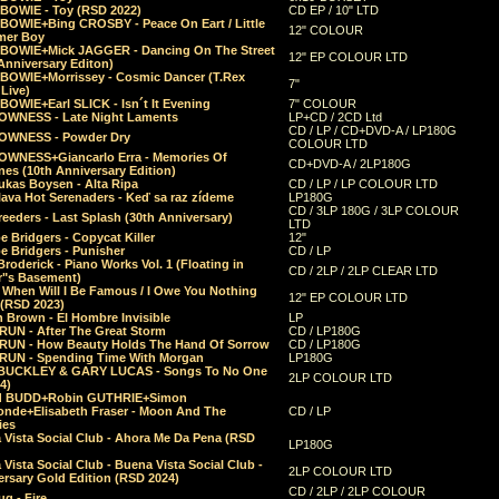
 BOWIE - Toy (RSD 2022)
CD EP / 10" LTD
 BOWIE+Bing CROSBY - Peace On Eart / Little
12" COLOUR
er Boy
 BOWIE+Mick JAGGER - Dancing On The Street
12" EP COLOUR LTD
Anniversary Editon)
 BOWIE+Morrissey - Cosmic Dancer (T.Rex
7"
Live)
BOWIE+Earl SLICK - Isn´t It Evening
7" COLOUR
OWNESS - Late Night Laments
LP+CD / 2CD Ltd
CD / LP / CD+DVD-A / LP180G
OWNESS - Powder Dry
COLOUR LTD
OWNESS+Giancarlo Erra - Memories Of
CD+DVD-A / 2LP180G
es (10th Anniversary Edition)
ukas Boysen - Alta Ripa
CD / LP / LP COLOUR LTD
lava Hot Serenaders - Keď sa raz zídeme
LP180G
CD / 3LP 180G / 3LP COLOUR
eeders - Last Splash (30th Anniversary)
LTD
 Bridgers - Copycat Killer
12"
e Bridgers - Punisher
CD / LP
Broderick - Piano Works Vol. 1 (Floating in
CD / 2LP / 2LP CLEAR LTD
r"s Basement)
 When Will I Be Famous / I Owe You Nothing
12" EP COLOUR LTD
 (RSD 2023)
 Brown - El Hombre Invisible
LP
RUN - After The Great Storm
CD / LP180G
RUN - How Beauty Holds The Hand Of Sorrow
CD / LP180G
RUN - Spending Time With Morgan
LP180G
BUCKLEY & GARY LUCAS - Songs To No One
2LP COLOUR LTD
4)
d BUDD+Robin GUTHRIE+Simon
nde+Elisabeth Fraser - Moon And The
CD / LP
ies
 Vista Social Club - Ahora Me Da Pena (RSD
LP180G
Vista Social Club - Buena Vista Social Club -
2LP COLOUR LTD
rsary Gold Edition (RSD 2024)
CD / 2LP / 2LP COLOUR
g - Fire