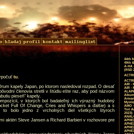
44th 
49th &
A-HA 
(RSD 
ACTRE
vypočuť
tu
.
ACTRE
AIR - 
 Drum kapely Japan, po ktorom nasledoval rozpad. O desať
AIR -
pôvodní členovia stretli v štúdiu ešte raz, aby pod názvom
ALAPA
Album 
abutiu pieseň" kapely.
Arman
ompozícií, v ktorých bol badateľný ich výrazný hudobný
Mysti
ocket Full Of Change, Cries and Whispers a ďalšie) a s
AMO -
Tori A
 to bolo jedno z vrcholných diel všetkých štyroch
2023)
ANALO
i aktéri Steve Jansen a Richard Barbieri v rozhovore pre
APHEX
APHEX
APHEX
APHEX