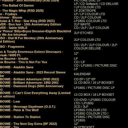
 Parklife - 30th Anniversary (RSD 2024)
PICTURE DISC LP
LP / CD Softpack / CD DELUXE
- The Ballad Of Darren
/ LP COLOUR LTD
- The Magic Whip (RSD 2025)
LP ZOETROPE
n - Frydays
LP / LP COLOUR LTD
öhmer - Bloom
CD / 2LP COLOUR
olan & T. Rex - Star King (RSD 2021)
LP180G COLOUR LTD
ER - Bon Iver - 10th Anniversary Edition
2LP WHITE
VER - Sable fABLE
CD / 2LP / 2LP COLOUR
 'Prince' Billy+Bryce Dessner+Eighth Blackbird
2LP ETCHED
n We Are Inhuman
O - Dial M For Monkey (20th Anniversary
2LP COLOUR LTD
d Edition)
CD / 2LP / 2LP COLOUR / 2LP
O - Fragments
COLOUR DELUXE
o & Totally Enormous Extinct Dinosaurs -
12"
reak / 6000 Ft.
w Bourne - Irrealis
LP
w Bourne - This Is Not For You
CD / LP
CD / LP180G / PICTURE DISC
 BOWIE - Aladdin Sane
LP
 BOWIE - Aladdin Sane - 2023 Record Sleeve
KALENDAR
dar
BOWIE - Brilliant Adventure (RSD 2022)
CD EP / 12" EP
BOWIE - Brilliant Adventure: 1992-2001
11 CD BOX / 18 LP BOXSET
 BOWIE - Diamond Dogs (50th Anniversary
LP180G / PICTURE DISC LP
n)
BOWIE - I Can't Give Everything Away (Limited
13 CD BOX / 18 LP BOXSET
t edition)
CD+DVD / LP180G COLOUR
 BOWIE - Low
LTD / LP180G
 BOWIE - Moonage Daydream (O.S.T.)
2CD / 3LP
 BOWIE - Peter & The Wolf
LP180G COLOUR LTD
LP180G COLOUR LTD /
BOWIE - Station To Station
LP180G / PICTURE DISC
LP180G
 BOWIE - The Next Day Extra (BF 2022)
12"
 BOWIE - Toy
6x10"BOXSET