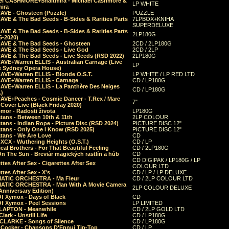
el CASHMORE+Shaltmira - Michael Cashmore &
LP WHITE
mira
CAVE - Ghosteen (Puzzle)
PUZZLE
AVE & The Bad Seeds - B-Sides & Rarities Parts
7LPBOX+KNIHA
SUPERDELUXE
AVE & The Bad Seeds - B-Sides & Rarities Parts
2LP180G
06-2020)
CAVE & The Bad Seeds - Ghosteen
2CD / 2LP180G
CAVE & The Bad Seeds - Live God
2CD / 2LP
CAVE & The Bad Seeds - Live Seeds (RSD 2022)
2LP180G
CAVE+Warren ELLIS - Australian Carnage (Live
LP
e Sydney Opera House)
CAVE+Warren ELLIS - Blonde O.S.T.
LP WHITE / LP RED LTD
CAVE+Warren ELLIS - Carnage
CD / LP180G
CAVE+Warren ELLIS - La Panthère Des Neiges
CD / LP180G
.)
CAVE+Peaches - Cosmic Dancer - T.Rex / Marc
7"
Cover Live (Black Friday 2020)
mor - Radosti života
LP180G
tans - Between 10th & 11th
2LP COLOUR
tans - Indian Rope - Picture Disc (RSD 2024)
PICTURE DISC 12"
atans - Only One I Know (RSD 2025)
PICTURE DISC 12"
tans - We Are Love
CD
 XCX - Wuthering Heights (O.S.T.)
CD / LP
al Brothers - For That Beautiful Feeling
CD / 2LP180G
On The Sun - Breviár magických rastlín a húb
CD
CD DIGIPAK / LP180G / LP
ttes After Sex - Cigarettes After Sex
COLOUR LTD
ttes After Sex - X's
CD / LP / LP DELUXE
ATIC ORCHESTRA - Ma Fleur
CD / 2LP COLOUR LTD
ATIC ORCHESTRA - Man With A Movie Camera
2LP COLOUR DELUXE
Anniversary Edition)
Of Xymox - Days of Black
CD
Of Xymox - Peel Sessions
LP LIMITED
CLAPTON - Meanwhile
CD / 2LP GOLD LTD
lark - Unstill Life
CD / LP180G
 CLARKE - Songs of Silence
CD / LP180G
s Cocker - Chansons D'Ennui Tip-Top
CD / LP