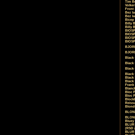
Tim Be
Volke
Front
Bez la
Bez la
Bicep
Billy 
Billy 
BIOSP
BIOSP
BIOSP
BIOSPH
BJORK
BJORK
Black
Black 
Black
Black 
Black 
Black 
Frank 
Blanck
Bloc 
Bloc P
Blockh
Reiss
Blond
BLOND
BLONDI
Bluey 
BLUR -
(RSD 
BLUR -