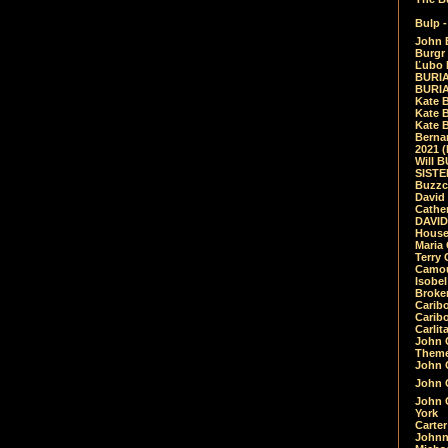
Bulp -
John 
Burgr 
Ľubo 
BURIA
BURIA
Kate 
Kate 
Kate B
Bernar
2021 
Will 
SIST
Buzzc
David
Cathe
DAVID
House
Maria 
Terry
Camouf
Isobe
Broke
Carib
Caribo
Carlit
John 
Theme
John C
John C
John 
York
Carter
Johnn