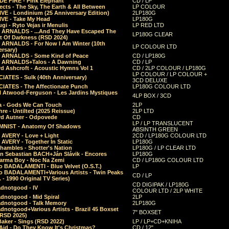
E FIRE - Pink Elephant
CD / LP
ects - The Sky, The Earth & All Between
LP COLOUR
VE - Londinium (25 Anniversary Edition)
2LP180G
VE - Take My Head
LP180G
ugi - Ryto Vejas ir Menulis
LP RED LTD
r ARNALDS - ...And They Have Escaped The
LP180G CLEAR
t Of Darkness (RSD 2024)
r ARNALDS - For Now I Am Winter (10th
LP COLOUR LTD
ersary)
r ARNALDS - Some Kind of Peace
CD / LP180G
r ARNALDS+Talos - A Dawning
CD / LP
d Ashcroft - Acoustic Hymns Vol 1
CD / 2LP COLOUR / LP180G
LP COLOUR / LP COLOUR +
IATES - Sulk (40th Anniversary)
3CD DELUXE
IATES - The Affectionate Punch
LP180G COLOUR LTD
l Atwood-Ferguson - Les Jardins Mystiques
4LP BOX / 3CD
a - Gods We Can Touch
2LP
re - Untilted (2025 Reissue)
2LP LTD
rd Autner - Odpovede
CD
LP / LP TRANSLUCENT
NIST - Anatomy Of Shadows
ABSINTH GREEN
 AVERY - Love + Light
2CD / LP180G COLOUR LTD
 AVERY - Together In Static
LP180G
hambles - Shotter's Nation
LP180G / LP CLEAR LTD
n Sebastian BACH+Ján Slávik - Encores
LP180G
arma Boy - Noc Na Zemi
CD / LP180G COLOUR LTD
o BADALAMENTI - Blue Velvet (O.S.T.)
LP
o BADALAMENTI+Various Artists - Twin Peaks
CD / LP
. - 1990 Original TV Series)
CD DIGIPAK / LP180G
dnotgood - IV
COLOUR LTD / 2LP WHITE
dnotgood - Mid Spiral
2LP
dnotgood - Talk Memory
2LP180G
notgood+Various Artists - Brazil 45 Boxset
7" BOXSET
(RSD 2025)
aker - Sings (RSD 2022)
LP / LP+CD+KNIHA
Aid - Do They Know It's Christmas?
CD / 12"