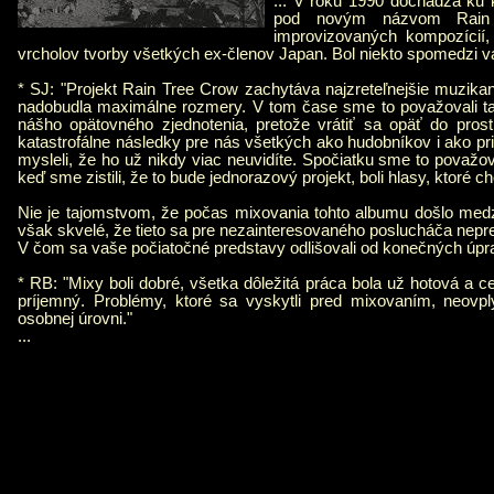
... V roku 1990 dochádza ku
pod novým názvom Rain 
improvizovaných kompozícií,
vrcholov tvorby všetkých ex-členov Japan. Bol niekto spomedzi v
* SJ: "Projekt Rain Tree Crow zachytáva najzreteľnejšie muzi
nadobudla maximálne rozmery. V tom čase sme to považovali t
nášho opätovného zjednotenia, pretože vrátiť sa opäť do pros
katastrofálne následky pre nás všetkých ako hudobníkov i ako pria
mysleli, že ho už nikdy viac neuvidíte. Spočiatku sme to považ
keď sme zistili, že to bude jednorazový projekt, boli hlasy, ktoré 
Nie je tajomstvom, že počas mixovania tohto albumu došlo me
však skvelé, že tieto sa pre nezainteresovaného poslucháča nepre
V čom sa vaše počiatočné predstavy odlišovali od konečných úp
* RB: "Mixy boli dobré, všetka dôležitá práca bola už hotová a 
príjemný. Problémy, ktoré sa vyskytli pred mixovaním, neovpl
osobnej úrovni."
...