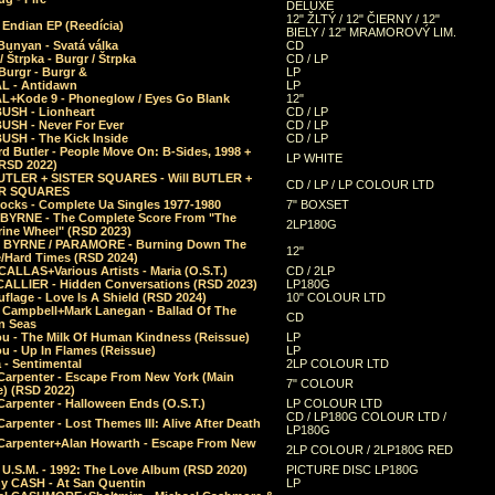
DELUXE
12" ŽLTÝ / 12" ČIERNY / 12"
 Endian EP (Reedícia)
BIELY / 12" MRAMOROVÝ LIM.
Bunyan - Svatá válka
CD
/ Štrpka - Burgr / Štrpka
CD / LP
Burgr - Burgr &
LP
L - Antidawn
LP
L+Kode 9 - Phoneglow / Eyes Go Blank
12"
BUSH - Lionheart
CD / LP
BUSH - Never For Ever
CD / LP
USH - The Kick Inside
CD / LP
d Butler - People Move On: B-Sides, 1998 +
LP WHITE
(RSD 2022)
BUTLER + SISTER SQUARES - Will BUTLER +
CD / LP / LP COLOUR LTD
ER SQUARES
ocks - Complete Ua Singles 1977-1980
7" BOXSET
 BYRNE - The Complete Score From "The
2LP180G
rine Wheel" (RSD 2023)
 BYRNE / PARAMORE - Burning Down The
12"
/Hard Times (RSD 2024)
CALLAS+Various Artists - Maria (O.S.T.)
CD / 2LP
 CALLIER - Hidden Conversations (RSD 2023)
LP180G
lage - Love Is A Shield (RSD 2024)
10" COLOUR LTD
l Campbell+Mark Lanegan - Ballad Of The
CD
n Seas
ou - The Milk Of Human Kindness (Reissue)
LP
u - Up In Flames (Reissue)
LP
a - Sentimental
2LP COLOUR LTD
Carpenter - Escape From New York (Main
7" COLOUR
) (RSD 2022)
arpenter - Halloween Ends (O.S.T.)
LP COLOUR LTD
CD / LP180G COLOUR LTD /
arpenter - Lost Themes III: Alive After Death
LP180G
Carpenter+Alan Howarth - Escape From New
2LP COLOUR / 2LP180G RED
 U.S.M. - 1992: The Love Album (RSD 2020)
PICTURE DISC LP180G
y CASH - At San Quentin
LP