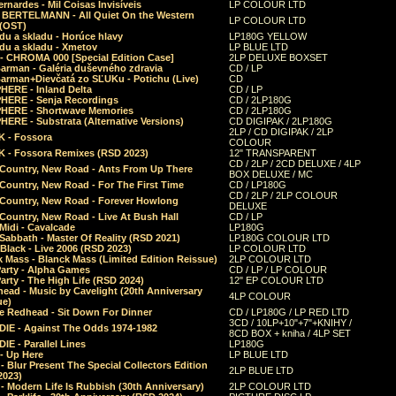
rnardes - Mil Coisas Invis​í​veis
LP COLOUR LTD
r BERTELMANN - All Quiet On the Western
LP COLOUR LTD
 (OST)
du a skladu - Horúce hlavy
LP180G YELLOW
du a skladu - Xmetov
LP BLUE LTD
 - CHROMA 000 [Special Edition Case]
2LP DELUXE BOXSET
Barman - Galéria duševného zdravia
CD / LP
Barman+Dievčatá zo SĽUKu - Potichu (Live)
CD
HERE - Inland Delta
CD / LP
HERE - Senja Recordings
CD / 2LP180G
HERE - Shortwave Memories
CD / 2LP180G
ERE - Substrata (Alternative Versions)
CD DIGIPAK / 2LP180G
2LP / CD DIGIPAK / 2LP
 - Fossora
COLOUR
 - Fossora Remixes (RSD 2023)
12" TRANSPARENT
CD / 2LP / 2CD DELUXE / 4LP
 Country, New Road - Ants From Up There
BOX DELUXE / MC
Country, New Road - For The First Time
CD / LP180G
CD / 2LP / 2LP COLOUR
 Country, New Road - Forever Howlong
DELUXE
Country, New Road - Live At Bush Hall
CD / LP
Midi - Cavalcade
LP180G
Sabbath - Master Of Reality (RSD 2021)
LP180G COLOUR LTD
Black - Live 2006 (RSD 2023)
LP COLOUR LTD
 Mass - Blanck Mass (Limited Edition Reissue)
2LP COLOUR LTD
Party - Alpha Games
CD / LP / LP COLOUR
arty - The High Life (RSD 2024)
12" EP COLOUR LTD
ead - Music by Cavelight (20th Anniversary
4LP COLOUR
ue)
e Redhead - Sit Down For Dinner
CD / LP180G / LP RED LTD
3CD / 10LP+10"+7"+KNIHY /
IE - Against The Odds 1974-1982
8CD BOX + kniha / 4LP SET
E - Parallel Lines
LP180G
- Up Here
LP BLUE LTD
 Blur Present The Special Collectors Edition
2LP BLUE LTD
2023)
 Modern Life Is Rubbish (30th Anniversary)
2LP COLOUR LTD