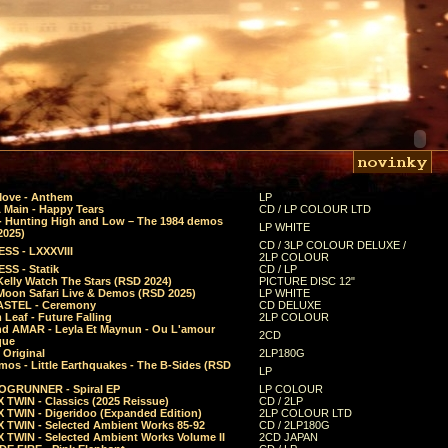
Move - Anthem
LP
 Main - Happy Tears
CD / LP COLOUR LTD
- Hunting High and Low – The 1984 demos
LP WHITE
2025)
CD / 3LP COLOUR DELUXE /
SS - LXXXVIII
2LP COLOUR
SS - Statik
CD / LP
Kelly Watch The Stars (RSD 2024)
PICTURE DISC 12"
 Moon Safari Live & Demos (RSD 2025)
LP WHITE
STEL - Ceremony
CD DELUXE
Leaf - Future Falling
2LP COLOUR
d AMAR - Leyla Et Maynun - Ou L'amour
2CD
que
 Original
2LP180G
mos - Little Earthquakes - The B-Sides (RSD
LP
GRUNNER - Spiral EP
LP COLOUR
 TWIN - Classics (2025 Reissue)
CD / 2LP
 TWIN - Digeridoo (Expanded Edition)
2LP COLOUR LTD
 TWIN - Selected Ambient Works 85-92
CD / 2LP180G
 TWIN - Selected Ambient Works Volume II
2CD JAPAN