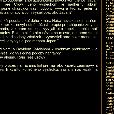
 krátkodobému znovuzjednoteniu pôvodných členov Japan
ARCAD
Archit
Tree Crow. Jeho výsledkom je nádherný album
ARCHI
 jasne ukazujúci váš hudobný vývoj a tvoriaci jeden z
ARCHI
ás za to, aby album vyšiel opäť ako Japan?
Ari Ts
Ólafu
Weigh
kantskú podstatu každého z nás. Naša neviazanosť na ňom
Ólafu
akmer za nevyhnutnú súčasť terapie pre chápanie zmyslu
Anniv
Ólafu
tredia, v ktorom sme sa vyvíjali ako kapela, mohlo mať
Ólafu
teľov. Bolo to niečo ako návrat na miesto, o ktorom ste si
Richar
ovali za dlhodobý záväzok a vymysleli sme nové meno, ale
ASSOC
chceli, aby vyšiel pod menom Japan."
ASSOC
Migue
dzi vami a Davidom Sylvianom k osobným problémom - je
Vol.1
Auror
niesli do výslednej podoby nahrávky.
Autech
rav albumu Rain Tree Crow?
Richa
AUTUM
celý proces nahrávania bol pre nás ako kapelu zaujímavý a
Daniel
yvnili kvalitu konečného výsledku, zasiahli nás však na
Daniel
Babys
Johan
Bad K
Angel
Angel
(O.S.T
Badba
Badba
Badba
Badbad
Vol.6 
Chet B
Band 