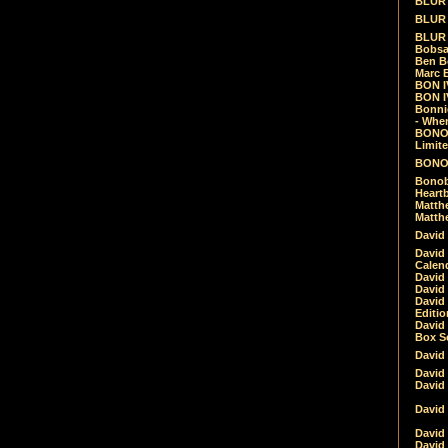
BLUR -
BLUR 
BLUR 
Bobsa
Ben B
Marc B
BON IV
BON I
Bonnie
- Whe
BONOB
Limite
BONOB
Bonob
Heartb
Matthe
Matthe
David
David
Calen
David 
David 
David
Editio
David 
Box Se
David
David
David
David 
David
David