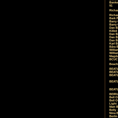
Banket
91
Richar
Richar
Bark 
Barry 
Barry
Dan B
Killed
Dan Bá
Dan Bá
Dan Bá
Karl 
Bára 
Willia
Willia
Magda
BCUC -
Beach
BEATL
BEATLE
BEATL
BEATLE
BEATL
BEIRU
Bell O
Bell O
Light
Matt B
Belly 
Nina B
Berli