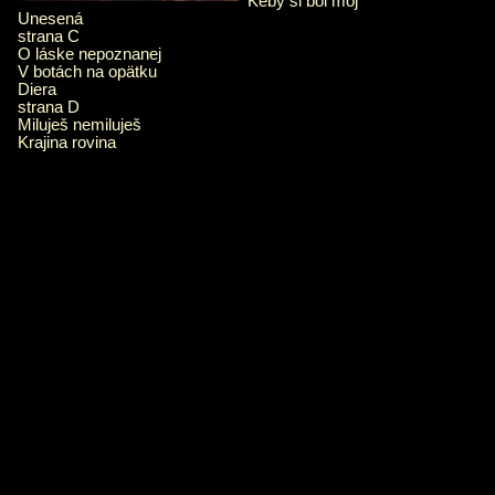
Keby si bol môj
Unesená
strana C
O láske nepoznanej
V botách na opätku
Diera
strana D
Miluješ nemiluješ
Krajina rovina