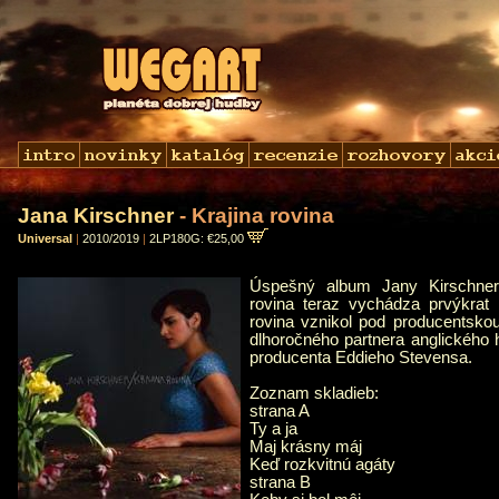
Jana Kirschner
- Krajina rovina
Universal
|
2010/2019
|
2LP180G: €25,00
Úspešný album Jany Kirschner
rovina teraz vychádza prvýkrat
rovina vznikol pod producentskou
dlhoročného partnera anglického 
producenta Eddieho Stevensa.
Zoznam skladieb:
strana A
Ty a ja
Maj krásny máj
Keď rozkvitnú agáty
strana B