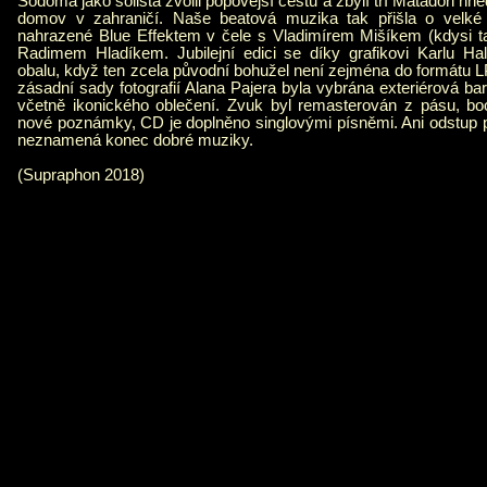
Sodoma jako sólista zvolil popovější cestu a zbylí tří Matadoři hne
domov v zahraničí. Naše beatová muzika tak přišla o velk
nahrazené Blue Effektem v čele s Vladimírem Mišíkem (kdysi 
Radimem Hladíkem. Jubilejní edici se díky grafikovi Karlu Ha
obalu, když ten zcela původní bohužel není zejména do formátu L
zásadní sady fotografií Alana Pajera byla vybrána exteriérová ba
včetně ikonického oblečení. Zvuk byl remasterován z pásu, boo
nové poznámky, CD je doplněno singlovými písněmi. Ani odstup 
neznamená konec dobré muziky.
(Supraphon 2018)