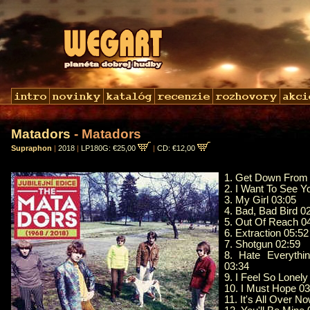
Matadors
- Matadors
Supraphon
|
2018
|
LP180G: €25,00
|
CD: €12,00
1. Get Down From 
2. I Want To See Y
3. My Girl 03:05
4. Bad, Bad Bird 0
5. Out Of Reach 0
6. Extraction 05:52
7. Shotgun 02:59
8. Hate Everythi
03:34
9. I Feel So Lonely
10. I Must Hope 03
11. It's All Over N