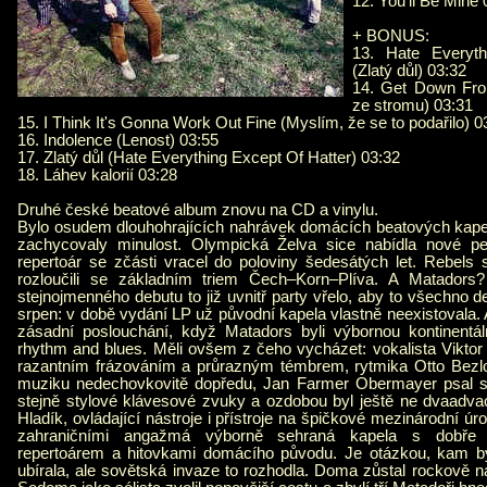
12. You'll Be Mine 
+ BONUS:
13. Hate Everyth
(Zlatý důl) 03:32
14. Get Down Fro
ze stromu) 03:31
15. I Think It's Gonna Work Out Fine (Myslím, že se to podařilo) 0
16. Indolence (Lenost) 03:55
17. Zlatý důl (Hate Everything Except Of Hatter) 03:32
18. Láhev kalorií 03:28
Druhé české beatové album znovu na CD a vinylu.
Bylo osudem dlouhohrajících nahrávek domácích beatových kapel
zachycovaly minulost. Olympická Želva sice nabídla nové per
repertoár se zčásti vracel do poloviny šedesátých let. Rebel
rozloučili se základním triem Čech–Korn–Plíva. A Matador
stejnojmenného debutu to již uvnitř party vřelo, aby to všechno de
srpen: v době vydání LP už původní kapela vlastně neexistovala. A
zásadní poslouchání, když Matadors byli výbornou kontinentál
rhythm and blues. Měli ovšem z čeho vycházet: vokalista Vikto
razantním frázováním a průrazným témbrem, rytmika Otto Bezlo
muziku nedechovkovitě dopředu, Jan Farmer Obermayer psal st
stejně stylové klávesové zvuky a ozdobou byl ještě ne dvaadvac
Hladík, ovládající nástroje i přístroje na špičkové mezinárodní ú
zahraničními angažmá výborně sehraná kapela s dobře
repertoárem a hitovkami domácího původu. Je otázkou, kam by 
ubírala, ale sovětská invaze to rozhodla. Doma zůstal rockově na