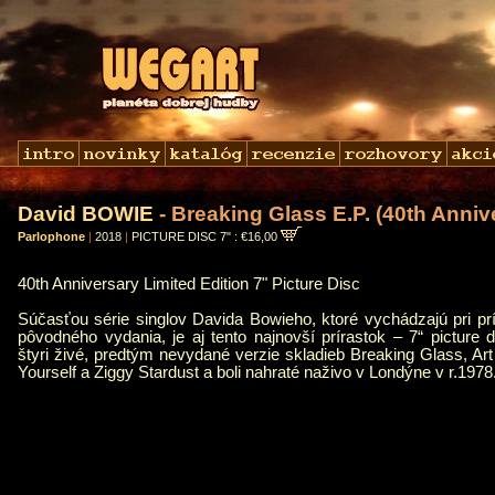
David BOWIE
- Breaking Glass E.P. (40th Anniv
Parlophone
|
2018
|
PICTURE DISC 7" : €16,00
40th Anniversary Limited Edition 7" Picture Disc
Súčasťou série singlov Davida Bowieho, ktoré vychádzajú pri príl
pôvodného vydania, je aj tento najnovší prírastok – 7“ picture 
štyri živé, predtým nevydané verzie skladieb Breaking Glass, 
Yourself a Ziggy Stardust a boli nahraté naživo v Londýne v r.1978