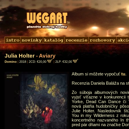
Julia Holter
- Aviary
Domino
|
2018
|
2CD: €20,00
|
2LP: €32,00
Album si môžete vypočuť
tu
.
Recenzia Daniela Baláža na 
Zo súboja albumových novi
vyjsť víťazne v konkurencii
Yorke, Dead Can Dance či T
nová platňa hudobníčky pôso
Julie Holter. Nasledovník š
You in my Wilderness z roku
koncertného nazvaného In 
pred pár dňami na značke Do