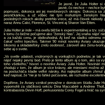
Je jasné, že Julia Holter si 
jasné, čo nechce – nechce by
popmusic, dokonca ani jej menšinových okrajov. Dokonca sa z
pesničkárkou, a už vôbec nie tým mohutným ženským hla
posledných rokoch akoby pretrhlo vrece, až má človek niekedy p
naraz Annu Calvi, Florence, St. Vincent aj Sharon Van Etten.
Julia Holter je inde – má oveľa bližšie k experimentálnej a tzv. sú
k tomu čo bežne počujeme ako "ženský hlas". Jej snaha nájsť nieč
a za každú cenu, je obdivuhodná. Aj keď na sladkú odmenu m
čakať veľmi trpezlivo. Takmer 90 minút novinky Aviary ukazuje
šikovnú a skladateľsky zrelú osobnosť, zároveň ako ženu-tvork
sebe aj o svete.
„Vo svetle udalostí, vnútrorných aj vonkajších podnetov, je tak 
nájsť nejaký pevný bod. Preto je tento album aj o tom, ako sa 
toho všetkého,“ hovorí o novinke Aviary Julia Holter. Novinári 
zhodujú v tom, že album je síce krásny, ale miestami možno až 
na poslucháča kladie veľké nároky. Asi najlepšie album zhrnul
keď napísal, že “nie je to ľahké počúvanie, ale rozhodne excelentn
Doplňme, že Aviary vznikol prevažne v domácom štúdiu Julie Ho
vypomohli za sláčikovú sekciu Dina Maccabéé a Andrew Tholl,
kontrabasista Devin Hoff, perkusionista Corey Fogel a hráč na syn