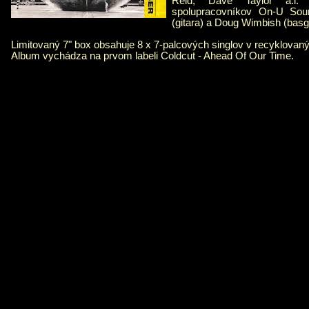
Reid, Dave Taylor a.i. 
spolupracovníkov On-U So
(gitara) a Doug Wimbish (basgi
Limitovaný 7" box obsahuje 8 x 7-palcových singlov v recyklovan
Album vychádza na prvom labeli Coldcut - Ahead Of Our Time.