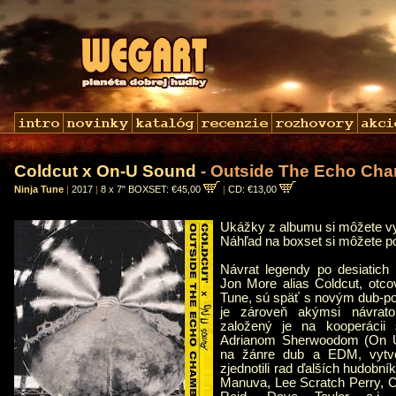
Coldcut x On-U Sound
- Outside The Echo Ch
Ninja Tune
|
2017
|
8 x 7" BOXSET: €45,00
|
CD: €13,00
Ukážky z albumu si môžete 
Náhľad na boxset si môžete p
Návrat legendy po desiatich
Jon More alias Coldcut, otco
Tune, sú späť s novým dub-p
je zároveň akýmsi návra
založený je na kooperácii
Adrianom Sherwoodom (On U
na žánre dub a EDM, vytvo
zjednotili rad ďalších hudobní
Manuva, Lee Scratch Perry, Ce