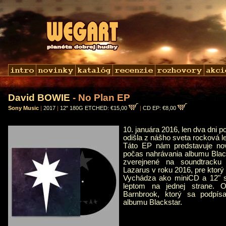
David BOWIE
- No Plan EP
Sony Music
|
2017
|
12" 180G ETCHED: €15,00
|
CD EP: €8,00
10. januára 2016, len dva dni p
odišla z nášho sveta rocková 
Táto EP nám predstavuje nov
počas nahrávania albumu Black
zverejnené na soundtracku
Lazarus v roku 2016, pre ktorý i
Vychádza ako miniCD a 12" s
leptom na jednej strane. O
Barnbrook, ktorý sa podpís
albumu Blackstar.