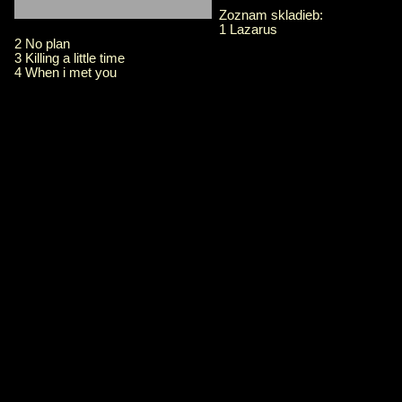
Zoznam skladieb:
1 Lazarus
2 No plan
3 Killing a little time
4 When i met you