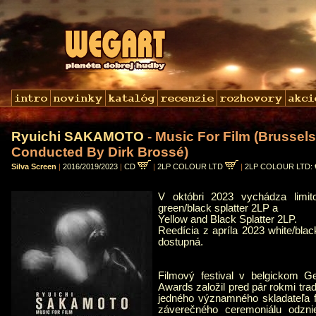
Ryuichi SAKAMOTO
- Music For Film (Brussel
Conducted By Dirk Brossé)
Silva Screen
|
2016/2019/2023
|
CD
|
2LP COLOUR LTD
|
2LP COLOUR LTD: 
V októbri 2023 vychádza limit
green/black splatter 2LP a
Yellow and Black Splatter 2LP.
Reedícia z apríla 2023 white/blac
dostupná.
Filmový festival v belgickom G
Awards založil pred pár rokmi tra
jedného významného skladateľa 
záverečného ceremoniálu odznie