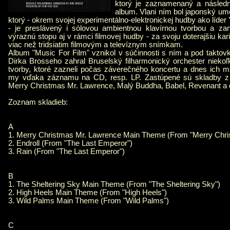
ktorý je zaznamenaný a následn
album. Vlani ním bol japonský um
ktorý - okrem svojej experimentálno-elektronickej hudby ako líde
- je preslávený i sólovou ambientnou klavírnou tvorbou a za
výraznú stopu aj v rámci filmovej hudby - za svoju doterajšiu ka
viac než tridsiatim filmovým a televíznym snímkam.
Album "Music For Film" vznikol v súčinnosti s ním a pod taktovk
Dirka Brosseho zahral Bruselský filharmonický orchester nieko
tvorby, ktoré zazneli počas záverečného koncertu a dnes ich
my vďaka záznamu na CD, resp. LP. Zastúpené sú skladby z f
Merry Christmas Mr. Lawrence, Malý Buddha, Babel, Revenant a ď
Zoznam skladieb:
A
1. Merry Christmas Mr. Lawrence Main Theme (From "Merry Chri
2. Endroll (From "The Last Emperor")
3. Rain (From "The Last Emperor")
B
1. The Sheltering Sky Main Theme (From "The Sheltering Sky")
2. High Heels Main Theme (From "High Heels")
3. Wild Palms Main Theme (From "Wild Palms")
C