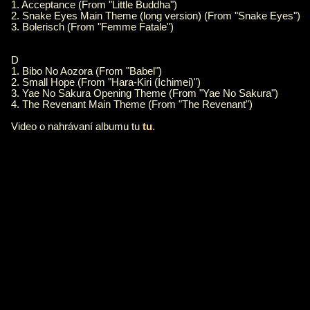
1. Acceptance (From "Little Buddha")
2. Snake Eyes Main Theme (long version) (From "Snake Eyes")
3. Bolerisch (From "Femme Fatale")
D
1. Bibo No Aozora (From "Babel")
2. Small Hope (From "Hara-Kiri (Ichimei)")
3. Yae No Sakura Opening Theme (From "Yae No Sakura")
4. The Revenant Main Theme (From "The Revenant")
Video o nahrávaní albumu tu
tu
.