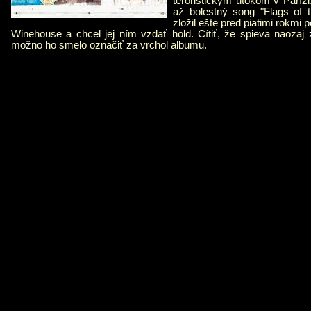
teroristickým útokom v Paríž
až bolestný song "Flags of 
zložil ešte pred piatimi rokmi
Winehouse a chcel jej ním vzdať hold. Cítiť, že spieva naozaj
možno ho smelo označiť za vrchol albumu.