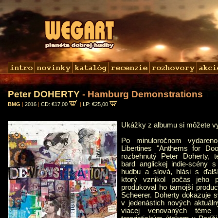
Peter DOHERTY
- Hamburg Demonstrations
BMG
|
2016
|
CD: €17,00
|
LP: €25,00
Ukážky z albumu si môžete 
Po minuloročnom vydaren
Libertines "Anthems for D
rozbehnutý Peter Doherty, t
bard anglickej indie-scény 
hudbu a slová, hlási s ďa
ktorý vznikol počas jeho
produkoval ho tamojší produ
Scheerer. Doherty dokazuje s
v jedenástich nových aktuáln
viacej venovaných téme 