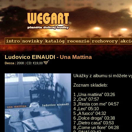
Ludovico EINAUDI
- Una Mattina
Decca
|
2008
|
CD: €19,00
Ukážky z albumu si môžete 
Zoznam skladieb:
1 „Una mattina” 03:26
2 „Ora” 07:57
3 „Resta con me” 04:57
4 „Leo” 05:10
5 „A fuoco” 04:32
6 „Dolce droga” 03:38
7 „Dietro casa” 03:53
8 „Come un fiore” 04:28