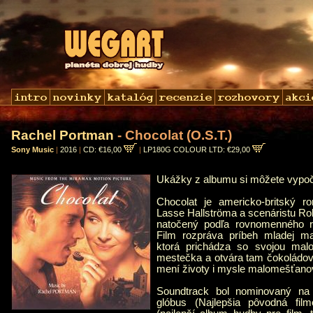
Rachel Portman
- Chocolat (O.S.T.)
Sony Music
|
2016
|
CD: €16,00
|
LP180G COLOUR LTD: €29,00
Ukážky z albumu si môžete vypo
Chocolat je americko-britský ro
Lasse Hallströma a scenáristu Ro
natočený podľa rovnomenného r
Film rozpráva príbeh mladej mat
ktorá prichádza so svojou mal
mestečka a otvára tam čokoládovň
mení životy i mysle malomešťano
Soundtrack bol nominovaný na
glóbus (Najlepšia pôvodná fi