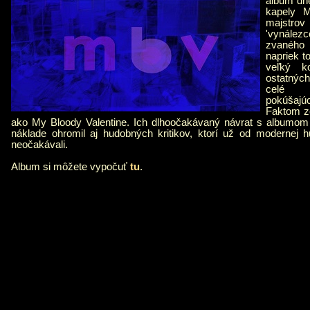
album dne
kapely M
majstrov 
'vynále
zvaného
napriek t
veľký k
ostatnýc
celé 
pokúšajú
Faktom zo
ako My Bloody Valentine. Ich dlhoočakávaný návrat s albumo
náklade ohromil aj hudobných kritikov, ktorí už od modernej 
neočakávali.
Album si môžete vypočuť
tu
.