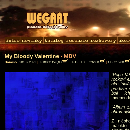
My Bloody Valentine
- MBV
Domino
|
2013 / 2021
|
LP180G: €26,00
|
LP DELUXE: €32,00
|
CD: €15,00
"Popri MB
rockoví e
ako triviá
prúdové m
boli ic
Independ
"Album z
ohromujúc
Z ničoh
málokto 