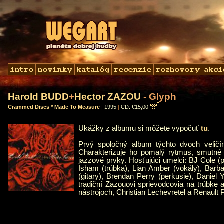
Harold BUDD
+
Hector ZAZOU
- Glyph
Crammed Discs * Made To Measure
|
1995
|
CD: €15,00
Ukážky z albumu si môžete vypočuť
tu
.
Prvý spoločný album týchto dvoch veličí
Charakterizuje ho pomalý rytmus, smutné p
jazzové prvky. Hosťujúci umelci: BJ Cole (p
Isham (trúbka), Lian Amber (vokály), Bar
(gitary), Brendan Perry (perkusie), Daniel 
tradiční Zazouovi sprievodcovia na trúbke
nástrojoch, Christian Lechevretel a Renault 