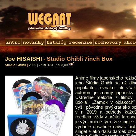
Joe HISAISHI
- Studio Ghibli 7inch Box
Studio Ghibli
|
2025
|
7" BOXSET: €68,00
Anime filmy japonského režis
jeho Śtúdia Ghibli sa už dlh
popularite, rovnako tak vša
autorom je známy japonský s
Ústredné melódie z filmov 
údolia", „Zámok v oblakoch"
vyšli pôvodne prvýkrát ako bo
v r. 2019 a odvtedy každ
reedícia, vždy v určitej fareb
je výnimočné tým, že single 
vydanie obsahuje naviac pia
singel + ako ďalší darček obs