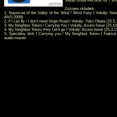
Studio Ghibli Records na 7"vin
Zoznam skladieb .
1. Nausicaa of the Valley of the Wind / Wind Fairy I Vokály: Na
ANS-2008)
2. If I can fly / I donʼt need Virgin Road I Vokály: Yoko Obata (25.
3. My Neighbor Totoro / Carrying You I Vokály: Azumi Inoue (25.
4. My Neighbor Totoro /Hey Letʼs go I Vokály: Azumi Inoue (25.3.
5. Špeciálny disk I Carrying you / My Neighbor Totoro I Fialová 
audio master