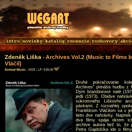
Zdeněk Liška
- Archives Vol.2 (Music to Films 
Vláčil)
Animal Music
|
2025
|
LP: €38,00
Druhé pokračovanie kol
Archives“ prináša hudbu z f
Dým bramborové natě (1976
jedli (1973). Obidve nahrá
súkromného Liškovho arc
páskami. Z rozsiahlej spol
Františkom Vláčilom sa v je
tieto dve nahrávky. Napriek
dva filmy spája okrem i
archíve autora tiež to, že
Petra Gajdošíka ide o filmy,