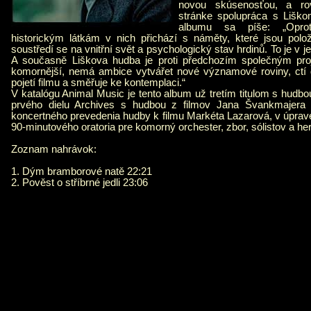
novou skúsenosťou, a ro
stránke spolupráca s Liško
albumu sa píše: „Oprot
historickým látkám v nich přichází s náměty, které jsou pol
soustředí se na vnitřní svět a psychologický stav hrdinů. To je v 
A současně Liškova hudba je proti předchozím společným pro
komornější, nemá ambice vytvářet nové významové roviny, ctí
pojetí filmu a směřuje ke kontemplaci.“
V katalógu Animal Music je tento album už tretím titulom s hud
prvého dielu Archives s hudbou z filmov Jana Švankmajera 
koncertného prevedenia hudby k filmu Markéta Lazarová, v úpra
90-minutového oratoria pre komorný orchester, zbor, sólistov a he
Zoznam nahrávok:
1. Dým bramborové natě 22:21
2. Pověst o stříbrné jedli 23:06