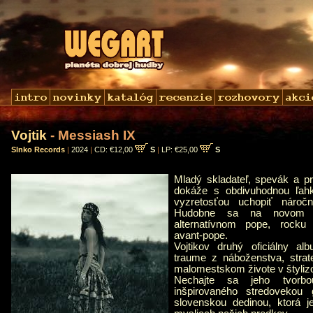
Vojtik
- Messiash IX
Slnko Records
|
2024
|
CD: €12,00
S
|
LP: €25,00
S
Mladý skladateľ, spevák a pr
dokáže s obdivuhodnou ľah
vyzretosťou uchopiť nároč
Hudobne sa na novom 
alternatívnom pope, rocku
avant-pope.
Vojtikov druhý oficiálny al
traume z náboženstva, strat
malomestskom živote v štyliz
Nechajte sa jeho tvorb
inšpirovaného stredovekou 
slovenskou dedinou, ktorá 