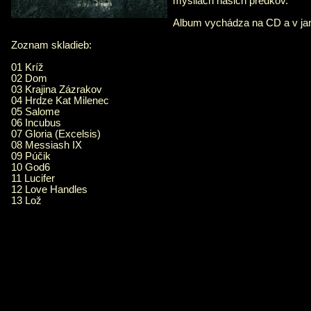
mysliach našich predkov.
Album vychádza na CD a v janu
Zoznam skladieb:
01 Kríž
02 Dom
03 Krajina Zázrakov
04 Hrdze Kat Milenec
05 Salome
06 Incubus
07 Gloria (Excelsis)
08 Messiash IX
09 Púčik
10 God6
11 Lucifer
12 Love Handles
13 Lož