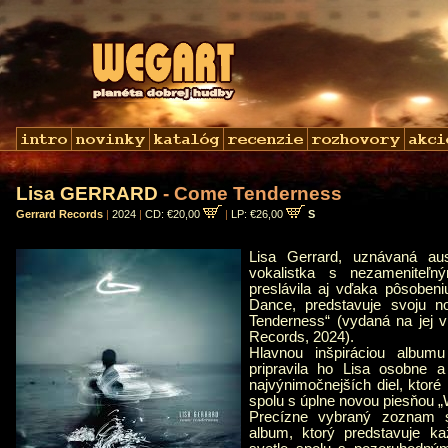
Lisa GERRARD
- Come Tenderness
Gerrard Records
|
2024
|
CD: €20,00
|
LP: €26,00
S
Lisa Gerrard, uznávaná aus
vokalistka s nezameniteľ
preslávila aj vďaka pôsoben
Dance, predstavuje svoju 
Tenderness“ (vydaná na jej v
Records, 2024).
Hlavnou inšpiráciou albumu 
pripravila ho Lisa osobne a
najvýnimočnejších diel, ktoré
spolu s úplne novou piesňou „
Precízne vybraný zoznam s
album, ktorý predstavuje 