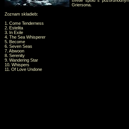
svetle spolu s pozoruhodný
Griersona.
Zoznam skladieb:
1. Come Tenderness
2. Estelita
3. In Exile
4. The Sea Whisperer
5. Become
6. Seven Seas
7. Abwoon
8. Serenity
9. Wandering Star
10. Whispers
11. Of Love Undone