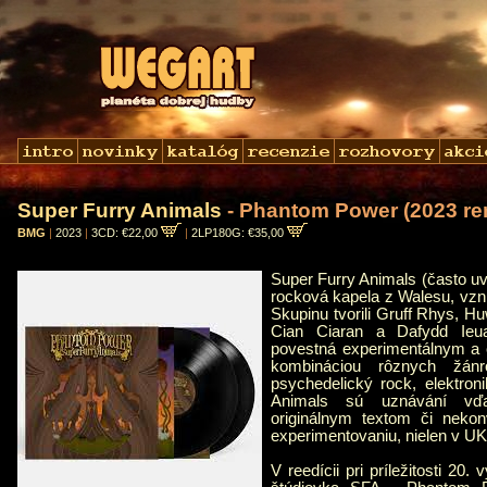
Super Furry Animals
- Phantom Power (2023 re
BMG
|
2023
|
3CD: €22,00
|
2LP180G: €35,00
Super Furry Animals (často uv
rocková kapela z Walesu, vznik
Skupinu tvorili Gruff Rhys, H
Cian Ciaran a Dafydd Ieu
povestná experimentálnym a 
kombináciou rôznych žánr
psychedelický rock, elektron
Animals sú uznávání vďak
originálnym textom či nek
experimentovaniu, nielen v UK,
V reedícii pri príležitosti 20.