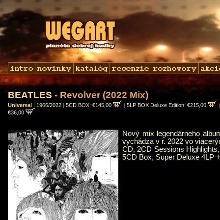
BEATLES
- Revolver (2022 Mix)
Universal
|
1966/2022
|
5CD BOX: €145,00
|
5LP BOX Deluxe Edition: €215,00
€36,00
Nový mix legendárneho album
vychádza v r. 2022 vo viacerý
CD, 2CD Sessions Highlights,
5CD Box, Super Deluxe 4LP +