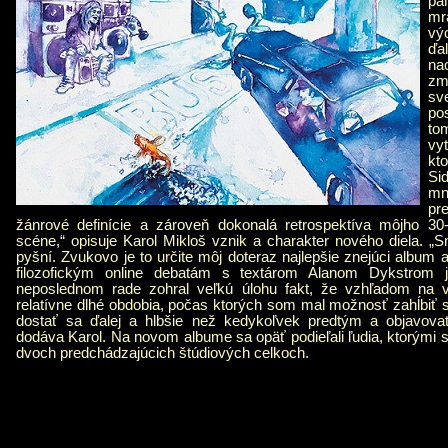
pa
mr
v
ďa
na
zm
sv
po
to
vyt
kt
Si
mn
pr
žánrové definície a zároveň dokonalá retrospektíva môjho 30
scéne,“ opisuje Karol Mikloš vznik a charakter nového diela. „S
pyšní. Zvukovo je to určite môj doteraz najlepšie znejúci albu
filozofickým online debatám s textárom Alanom Dykstrom j
neposlednom rade zohral veľkú úlohu fakt, že vzhľadom na vzn
relatívne dlhé obdobia, počas ktorých som mal možnosť zahĺbiť sa
dostať sa ďalej a hlbšie než kedykoľvek predtým a objavovať
dodáva Karol. Na novom albume sa opäť podieľali ľudia, ktorými s
dvoch predchádzajúcich štúdiových celkoch.