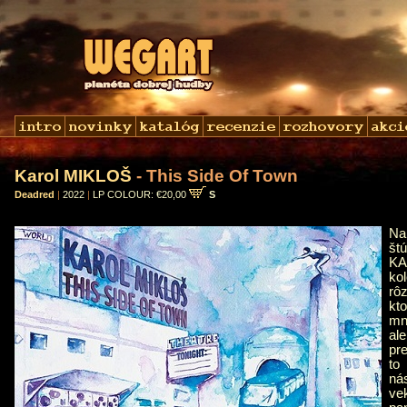
Karol MIKLOŠ
- This Side Of Town
Deadred
|
2022
|
LP COLOUR: €20,00
S
N
š
KA
ko
rô
kt
mn
al
pr
to
ná
ve