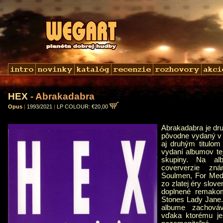
HEX
- Abrakadabra
Opus
|
1993/2021
|
LP COLOUR: €20,00
Abrakadabra je dr
pôvodne vydaný v 
aj druhým titulom
vydaní albumov te
skupiny. Na al
coververzie zn
Soulmen, For Med
zo zlatej éry slove
doplnené remakom
Stones Lady Jane.
albume zachováv
vďaka ktorému je