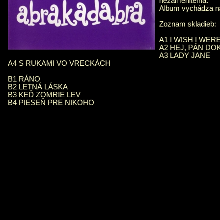
nezameniteľná.
Album vychádza na
Zoznam skladieb:
A1 I WISH I WER
A2 HEJ, PÁN DO
A3 LADY JANE
A4 S RUKAMI VO VRECKÁCH
B1 RÁNO
B2 LETNÁ LÁSKA
B3 KEĎ ZOMRIE LEV
B4 PIESEŇ PRE NIKOHO