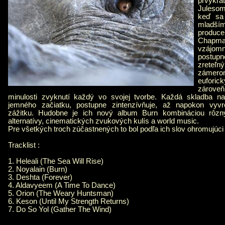
prvýkrá
Juleso
keď sa 
mladší
prod
Chapma
vzájomn
postupn
zreteľn
zámer
eufori
zároveň 
minulosti zvyknutí každý vo svojej tvorbe. Každá skladba n
jemného začiatku, postupne zintenzívňuje, až napokon vyvr
zážitku. Hudobne je ich nový album Burn kombináciou rôzny
alternatívy, cinematických zvukových kulís a world music.
Pre všetkých troch zúčastnených to bol podľa ich slov ohromujúci 
Tracklist :
1. Heleali (The Sea Will Rise)
2. Noyalain (Burn)
3. Deshta (Forever)
4. Aldavyeem (A Time To Dance)
5. Orion (The Weary Huntsman)
6. Keson (Until My Strength Returns)
7. Do So Yol (Gather The Wind)