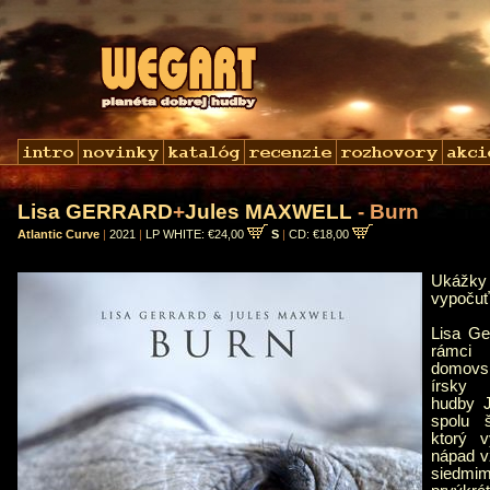
Lisa GERRARD
+
Jules MAXWELL
- Burn
Atlantic Curve
|
2021
|
LP WHITE: €24,00
S
|
CD: €18,00
Ukážky
vypoču
Lisa Ge
rámci
domovs
írsky 
hudby J
spolu 
ktorý v
nápad v
siedmim