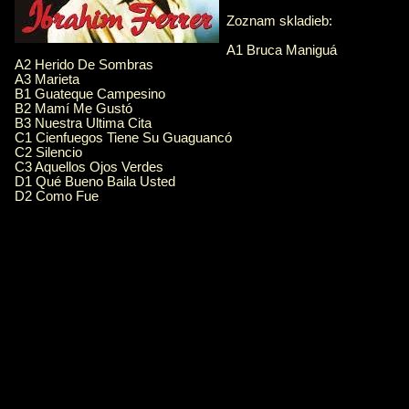
Zoznam skladieb:
A1 Bruca Maniguá
A2 Herido De Sombras
A3 Marieta
B1 Guateque Campesino
B2 Mamí Me Gustó
B3 Nuestra Ultima Cita
C1 Cienfuegos Tiene Su Guaguancó
C2 Silencio
C3 Aquellos Ojos Verdes
D1 Qué Bueno Baila Usted
D2 Como Fue