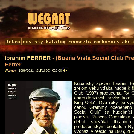
Ibrahim FERRER
- (Buena Vista Social Club Pr
Ferrer
Warner
|
1999/2021
|
2LP180G: €29,00
Kubánsky spevák Ibrahim Fer
zrelom veku vďaka hudbe k fi
Club (1997) producenta Ry C
charakterizoval prívlastkom 
King Cole". Dva roky po vy
cenou Grammy oceneného 
Social Club" sa hudebníci
pianistu Rubena Gonzálesa zi
debut speváka Ibrahima
producentským dohľadom Ry 
vychází v reedici na 180 g 2LP