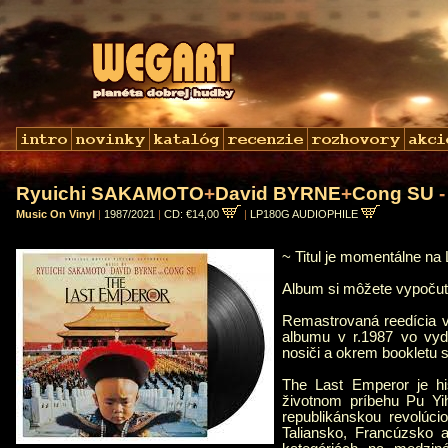
Ryuichi SAKAMOTO
+
David BYRNE
+
Cong SU
-
Music On Vinyl
|
1987/2021
|
CD: €14,00
|
LP180G AUDIOPHILE
~ Titul je momentálne na
Album si môžete vypoču
Remastrovaná reedícia 
albumu v r.1987 vo vyd
nosiči a okrem bookletu 
The Last Emperor je hi
životnom príbehu Pu Yi
republikánskou revolúci
Taliansko, Francúzsko 