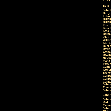
Bulp -
John 
Burgr 
Ľubo 
BURIA
BURIA
Kate 
Kate 
Kate B
Bernar
2021 
Will 
SIST
Buzzc
David
Cathe
DAVID
House
Maria 
Terry
Camouf
Isobe
Broke
Carib
Caribo
Carlit
John 
Theme
John C
John C
John 
York
Carter
Johnn