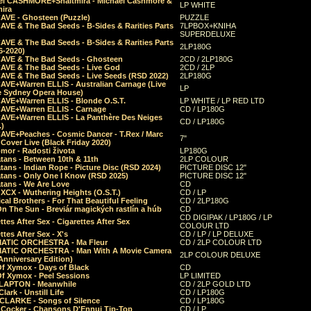
el CASHMORE+Shaltmira - Michael Cashmore &
LP WHITE
mira
CAVE - Ghosteen (Puzzle)
PUZZLE
AVE & The Bad Seeds - B-Sides & Rarities Parts
7LPBOX+KNIHA
SUPERDELUXE
AVE & The Bad Seeds - B-Sides & Rarities Parts
2LP180G
06-2020)
CAVE & The Bad Seeds - Ghosteen
2CD / 2LP180G
CAVE & The Bad Seeds - Live God
2CD / 2LP
CAVE & The Bad Seeds - Live Seeds (RSD 2022)
2LP180G
CAVE+Warren ELLIS - Australian Carnage (Live
LP
e Sydney Opera House)
CAVE+Warren ELLIS - Blonde O.S.T.
LP WHITE / LP RED LTD
CAVE+Warren ELLIS - Carnage
CD / LP180G
CAVE+Warren ELLIS - La Panthère Des Neiges
CD / LP180G
.)
CAVE+Peaches - Cosmic Dancer - T.Rex / Marc
7"
Cover Live (Black Friday 2020)
mor - Radosti života
LP180G
tans - Between 10th & 11th
2LP COLOUR
tans - Indian Rope - Picture Disc (RSD 2024)
PICTURE DISC 12"
atans - Only One I Know (RSD 2025)
PICTURE DISC 12"
tans - We Are Love
CD
 XCX - Wuthering Heights (O.S.T.)
CD / LP
al Brothers - For That Beautiful Feeling
CD / 2LP180G
On The Sun - Breviár magických rastlín a húb
CD
CD DIGIPAK / LP180G / LP
ttes After Sex - Cigarettes After Sex
COLOUR LTD
ttes After Sex - X's
CD / LP / LP DELUXE
ATIC ORCHESTRA - Ma Fleur
CD / 2LP COLOUR LTD
ATIC ORCHESTRA - Man With A Movie Camera
2LP COLOUR DELUXE
Anniversary Edition)
Of Xymox - Days of Black
CD
Of Xymox - Peel Sessions
LP LIMITED
CLAPTON - Meanwhile
CD / 2LP GOLD LTD
lark - Unstill Life
CD / LP180G
 CLARKE - Songs of Silence
CD / LP180G
s Cocker - Chansons D'Ennui Tip-Top
CD / LP