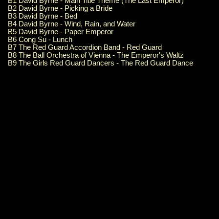
B1 David Byrne - Main Title Theme (The Last Emperor)
B2 David Byrne - Picking a Bride
B3 David Byrne - Bed
B4 David Byrne - Wind, Rain, and Water
B5 David Byrne - Paper Emperor
B6 Cong Su - Lunch
B7 The Red Guard Accordion Band - Red Guard
B8 The Ball Orchestra of Vienna - The Emperor's Waltz
B9 The Girls Red Guard Dancers - The Red Guard Dance