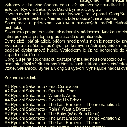
kategóriách na medzin
výkonov získal viacnásobnú cenu tiež sprievodný soundtrack k f
autorov: Ryuichi Sakamoto, David Byrne a Cong Su.
Prvých dvoch snáď netreba predstavovať, tretí v poradí Cong Su j
rodnej Číne a neskôr v Nemecku, kde doposiaľ žije a pôsobí.
Soundtrack je prierezom zvukov a hudobných tradícií cisárs
technológií.
Sakamoto prispel deviatimi skladbami s nádhernou lyrickou meló
introspektívna, postupne gradujúca do dramatičnosti.
Byrne zložil päť skladieb, pričom hneď prvá z nich je notoricky zn
Vychádza zo súboru tradičných perkusných nástrojov, pričom mel
tradičné dvojstrunové husle. Výsledkom je úplné ponorenie do č
západnou kultúrou.
Cong Su je na soudntracku zastúpený iba jedinou kompozíciou - „L
podstate zložil všetku dobovú čínsku hudbu, ktorá znie v cisársk
vzaté, Sakamoto, Byrne a Cong Su vytvorili vynikajúce nadčasové
Zoznam skladieb:
A1 Ryuichi Sakamoto - First Coronation
A2 Ryuichi Sakamoto - Open the Door
A3 Ryuichi Sakamoto - Where Is Armo
A4 Ryuichi Sakamoto - Picking Up Brides
A5 Ryuichi Sakamoto - The Last Emperor – Theme Variation 1
A6 Ryuichi Sakamoto - Rain (I Want a Divorce)
A7 Ryuichi Sakamoto - The Baby (Was Born Dead)
A8 Ryuichi Sakamoto - The Last Emperor – Theme Variation 2
A9 Ryuichi Sakamoto - The Last Emperor – Theme