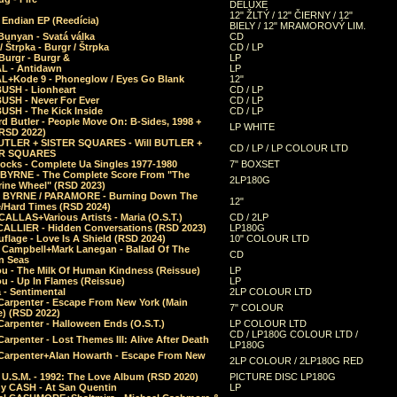
DELUXE
12" ŽLTÝ / 12" ČIERNY / 12"
 Endian EP (Reedícia)
BIELY / 12" MRAMOROVÝ LIM.
Bunyan - Svatá válka
CD
/ Štrpka - Burgr / Štrpka
CD / LP
Burgr - Burgr &
LP
L - Antidawn
LP
L+Kode 9 - Phoneglow / Eyes Go Blank
12"
BUSH - Lionheart
CD / LP
BUSH - Never For Ever
CD / LP
USH - The Kick Inside
CD / LP
d Butler - People Move On: B-Sides, 1998 +
LP WHITE
(RSD 2022)
BUTLER + SISTER SQUARES - Will BUTLER +
CD / LP / LP COLOUR LTD
ER SQUARES
ocks - Complete Ua Singles 1977-1980
7" BOXSET
 BYRNE - The Complete Score From "The
2LP180G
rine Wheel" (RSD 2023)
 BYRNE / PARAMORE - Burning Down The
12"
/Hard Times (RSD 2024)
CALLAS+Various Artists - Maria (O.S.T.)
CD / 2LP
 CALLIER - Hidden Conversations (RSD 2023)
LP180G
lage - Love Is A Shield (RSD 2024)
10" COLOUR LTD
l Campbell+Mark Lanegan - Ballad Of The
CD
n Seas
ou - The Milk Of Human Kindness (Reissue)
LP
u - Up In Flames (Reissue)
LP
a - Sentimental
2LP COLOUR LTD
Carpenter - Escape From New York (Main
7" COLOUR
) (RSD 2022)
arpenter - Halloween Ends (O.S.T.)
LP COLOUR LTD
CD / LP180G COLOUR LTD /
arpenter - Lost Themes III: Alive After Death
LP180G
Carpenter+Alan Howarth - Escape From New
2LP COLOUR / 2LP180G RED
 U.S.M. - 1992: The Love Album (RSD 2020)
PICTURE DISC LP180G
y CASH - At San Quentin
LP