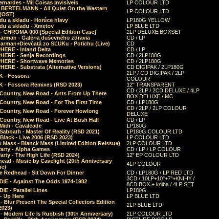
rnardes - Mil Coisas Invis​í​veis
LP COLOUR LTD
r BERTELMANN - All Quiet On the Western
LP COLOUR LTD
 (OST)
du a skladu - Horúce hlavy
LP180G YELLOW
du a skladu - Xmetov
LP BLUE LTD
 - CHROMA 000 [Special Edition Case]
2LP DELUXE BOXSET
Barman - Galéria duševného zdravia
CD / LP
Barman+Dievčatá zo SĽUKu - Potichu (Live)
CD
HERE - Inland Delta
CD / LP
HERE - Senja Recordings
CD / 2LP180G
HERE - Shortwave Memories
CD / 2LP180G
ERE - Substrata (Alternative Versions)
CD DIGIPAK / 2LP180G
2LP / CD DIGIPAK / 2LP
 - Fossora
COLOUR
 - Fossora Remixes (RSD 2023)
12" TRANSPARENT
CD / 2LP / 2CD DELUXE / 4LP
 Country, New Road - Ants From Up There
BOX DELUXE / MC
Country, New Road - For The First Time
CD / LP180G
CD / 2LP / 2LP COLOUR
 Country, New Road - Forever Howlong
DELUXE
Country, New Road - Live At Bush Hall
CD / LP
Midi - Cavalcade
LP180G
Sabbath - Master Of Reality (RSD 2021)
LP180G COLOUR LTD
Black - Live 2006 (RSD 2023)
LP COLOUR LTD
 Mass - Blanck Mass (Limited Edition Reissue)
2LP COLOUR LTD
Party - Alpha Games
CD / LP / LP COLOUR
arty - The High Life (RSD 2024)
12" EP COLOUR LTD
ead - Music by Cavelight (20th Anniversary
4LP COLOUR
ue)
e Redhead - Sit Down For Dinner
CD / LP180G / LP RED LTD
3CD / 10LP+10"+7"+KNIHY /
IE - Against The Odds 1974-1982
8CD BOX + kniha / 4LP SET
E - Parallel Lines
LP180G
- Up Here
LP BLUE LTD
 Blur Present The Special Collectors Edition
2LP BLUE LTD
2023)
 Modern Life Is Rubbish (30th Anniversary)
2LP COLOUR LTD