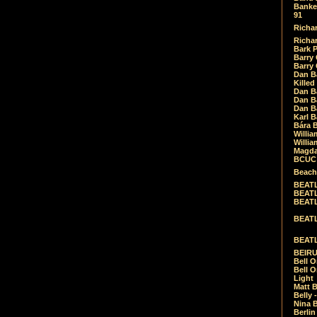
Banket
91
Richar
Richar
Bark 
Barry 
Barry
Dan B
Killed
Dan Bá
Dan Bá
Dan Bá
Karl 
Bára 
Willia
Willia
Magda
BCUC -
Beach
BEATL
BEATLE
BEATL
BEATLE
BEATL
BEIRU
Bell O
Bell O
Light
Matt B
Belly 
Nina B
Berli