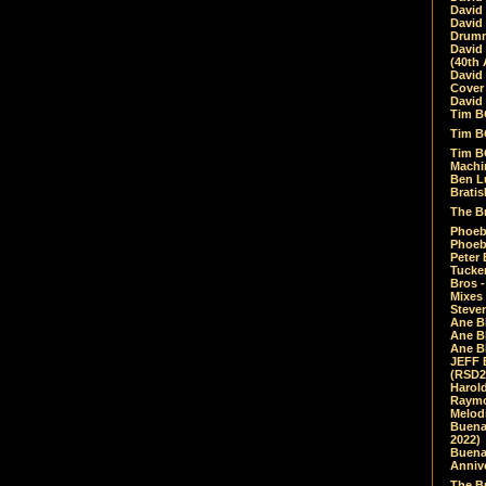
David
David
Drumm
David
(40th 
David
Cover 
David 
Tim B
Tim B
Tim B
Machin
Ben L
Bratis
The Br
Phoebe
Phoeb
Peter 
Tucke
Bros -
Mixes
Steven
Ane B
Ane B
Ane B
JEFF 
(RSD2
Harol
Raymo
Melod
Buena
2022)
Buena 
Annive
The Bu