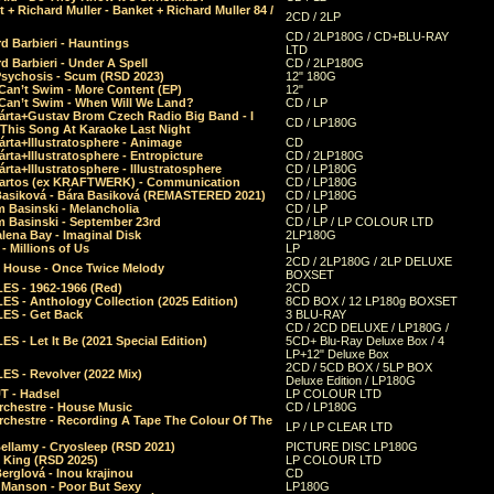
 + Richard Muller - Banket + Richard Muller 84 /
2CD / 2LP
CD / 2LP180G / CD+BLU-RAY
d Barbieri - Hauntings
LTD
d Barbieri - Under A Spell
CD / 2LP180G
Psychosis - Scum (RSD 2023)
12" 180G
Can’t Swim - More Content (EP)
12"
 Can’t Swim - When Will We Land?
CD / LP
árta+Gustav Brom Czech Radio Big Band - I
CD / LP180G
 This Song At Karaoke Last Night
rta+Illustratosphere - Animage
CD
rta+Illustratosphere - Entropicture
CD / 2LP180G
rta+Illustratosphere - Illustratosphere
CD / LP180G
Bartos (ex KRAFTWERK) - Communication
CD / LP180G
Basiková - Bára Basiková (REMASTERED 2021)
CD / LP180G
m Basinski - Melancholia
CD / LP
m Basinski - September 23rd
CD / LP / LP COLOUR LTD
lena Bay - Imaginal Disk
2LP180G
 Millions of Us
LP
2CD / 2LP180G / 2LP DELUXE
 House - Once Twice Melody
BOXSET
ES - 1962-1966 (Red)
2CD
S - Anthology Collection (2025 Edition)
8CD BOX / 12 LP180g BOXSET
ES - Get Back
3 BLU-RAY
CD / 2CD DELUXE / LP180G /
S - Let It Be (2021 Special Edition)
5CD+ Blu-Ray Deluxe Box / 4
LP+12" Deluxe Box
2CD / 5CD BOX / 5LP BOX
ES - Revolver (2022 Mix)
Deluxe Edition / LP180G
T - Hadsel
LP COLOUR LTD
rchestre - House Music
CD / LP180G
rchestre - Recording A Tape The Colour Of The
LP / LP CLEAR LTD
ellamy - Cryosleep (RSD 2021)
PICTURE DISC LP180G
- King (RSD 2025)
LP COLOUR LTD
erglová - Inou krajinou
CD
n Manson - Poor But Sexy
LP180G