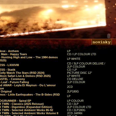
Move - Anthem
LP
 Main - Happy Tears
CD / LP COLOUR LTD
- Hunting High and Low – The 1984 demos
LP WHITE
2025)
CD / 3LP COLOUR DELUXE /
SS - LXXXVIII
2LP COLOUR
SS - Statik
CD / LP
Kelly Watch The Stars (RSD 2024)
PICTURE DISC 12"
 Moon Safari Live & Demos (RSD 2025)
LP WHITE
STEL - Ceremony
CD DELUXE
Leaf - Future Falling
2LP COLOUR
d AMAR - Leyla Et Maynun - Ou L'amour
2CD
que
 Original
2LP180G
mos - Little Earthquakes - The B-Sides (RSD
LP
GRUNNER - Spiral EP
LP COLOUR
 TWIN - Classics (2025 Reissue)
CD / 2LP
 TWIN - Digeridoo (Expanded Edition)
2LP COLOUR LTD
 TWIN - Selected Ambient Works 85-92
CD / 2LP180G
 TWIN - Selected Ambient Works Volume II
2CD JAPAN