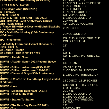
 Parklife - 30th Anniversary (RSD 2024)
PICTURE DISC LP
LP / CD Softpack / CD DELUXE
- The Ballad Of Darren
/ LP COLOUR LTD
- The Magic Whip (RSD 2025)
LP ZOETROPE
n - Frydays
LP / LP COLOUR LTD
öhmer - Bloom
CD / 2LP COLOUR
olan & T. Rex - Star King (RSD 2021)
LP180G COLOUR LTD
ER - Bon Iver - 10th Anniversary Edition
2LP WHITE
VER - Sable fABLE
CD / 2LP / 2LP COLOUR
 'Prince' Billy+Bryce Dessner+Eighth Blackbird
2LP ETCHED
n We Are Inhuman
O - Dial M For Monkey (20th Anniversary
2LP COLOUR LTD
d Edition)
CD / 2LP / 2LP COLOUR / 2LP
O - Fragments
COLOUR DELUXE
o & Totally Enormous Extinct Dinosaurs -
12"
reak / 6000 Ft.
w Bourne - Irrealis
LP
w Bourne - This Is Not For You
CD / LP
CD / LP180G / PICTURE DISC
 BOWIE - Aladdin Sane
LP
 BOWIE - Aladdin Sane - 2023 Record Sleeve
KALENDAR
dar
BOWIE - Brilliant Adventure (RSD 2022)
CD EP / 12" EP
BOWIE - Brilliant Adventure: 1992-2001
11 CD BOX / 18 LP BOXSET
 BOWIE - Diamond Dogs (50th Anniversary
LP180G / PICTURE DISC LP
n)
BOWIE - I Can't Give Everything Away (Limited
13 CD BOX / 18 LP BOXSET
t edition)
CD+DVD / LP180G COLOUR
 BOWIE - Low
LTD / LP180G
 BOWIE - Moonage Daydream (O.S.T.)
2CD / 3LP
 BOWIE - Peter & The Wolf
LP180G COLOUR LTD
LP180G COLOUR LTD /
BOWIE - Station To Station
LP180G / PICTURE DISC
LP180G
 BOWIE - The Next Day Extra (BF 2022)
12"
 BOWIE - Toy
6x10"BOXSET