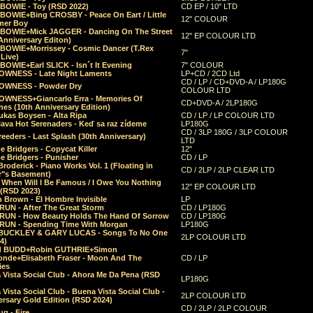
 BOWIE - Toy (RSD 2022)
CD EP / 10" LTD
 BOWIE+Bing CROSBY - Peace On Eart / Little
12" COLOUR
er Boy
 BOWIE+Mick JAGGER - Dancing On The Street
12" EP COLOUR LTD
Anniversary Editon)
 BOWIE+Morrissey - Cosmic Dancer (T.Rex
7"
Live)
BOWIE+Earl SLICK - Isn´t It Evening
7" COLOUR
OWNESS - Late Night Laments
LP+CD / 2CD Ltd
CD / LP / CD+DVD-A / LP180G
OWNESS - Powder Dry
COLOUR LTD
OWNESS+Giancarlo Erra - Memories Of
CD+DVD-A / 2LP180G
es (10th Anniversary Edition)
ukas Boysen - Alta Ripa
CD / LP / LP COLOUR LTD
lava Hot Serenaders - Keď sa raz zídeme
LP180G
CD / 3LP 180G / 3LP COLOUR
eeders - Last Splash (30th Anniversary)
LTD
 Bridgers - Copycat Killer
12"
e Bridgers - Punisher
CD / LP
Broderick - Piano Works Vol. 1 (Floating in
CD / 2LP / 2LP CLEAR LTD
r"s Basement)
 When Will I Be Famous / I Owe You Nothing
12" EP COLOUR LTD
 (RSD 2023)
 Brown - El Hombre Invisible
LP
RUN - After The Great Storm
CD / LP180G
RUN - How Beauty Holds The Hand Of Sorrow
CD / LP180G
RUN - Spending Time With Morgan
LP180G
BUCKLEY & GARY LUCAS - Songs To No One
2LP COLOUR LTD
4)
d BUDD+Robin GUTHRIE+Simon
nde+Elisabeth Fraser - Moon And The
CD / LP
ies
 Vista Social Club - Ahora Me Da Pena (RSD
LP180G
Vista Social Club - Buena Vista Social Club -
2LP COLOUR LTD
rsary Gold Edition (RSD 2024)
CD / 2LP / 2LP COLOUR
g - Fire