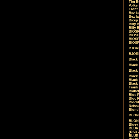
Tim Be
Volke
Front
Bez la
Bez la
Bicep
Billy 
Billy 
BIOSP
BIOSP
BIOSP
BIOSPH
BJORK
BJORK
Black
Black 
Black
Black 
Black 
Black 
Frank 
Blanck
Bloc 
Bloc P
Blockh
Reiss
Blond
BLOND
BLONDI
Bluey 
BLUR -
(RSD 
BLUR -