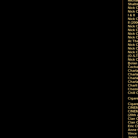
Micha
Shalt
Nick 
Nick C
I & II
Nick C
II (20
Nick 
Nick 
Nick 
Nick 
At Th
Nick 
Nick 
Nick 
(O.S.T
Nick 
Bolan 
Čecho
Charla
Charla
Charl
Charla
Charli
Chemic
Chill 
Cigare
Cigare
CINEM
CINEM
(20th 
Clan 
Clan 
Eric 
Anne C
Vince
Jarvi