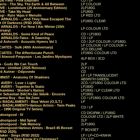
E FIRE - Pink Elephant
CD / LP
ects - The Sky, The Earth & All Between
LP COLOUR
VE - Londinium (25 Anniversary Edition)
2LP180G
VE - Take My Head
LP180G
ugi - Ryto Vejas ir Menulis
LP RED LTD
r ARNALDS - ...And They Have Escaped The
LP180G CLEAR
t Of Darkness (RSD 2024)
r ARNALDS - For Now I Am Winter (10th
LP COLOUR LTD
ersary)
r ARNALDS - Some Kind of Peace
CD / LP180G
r ARNALDS+Talos - A Dawning
CD / LP
d Ashcroft - Acoustic Hymns Vol 1
CD / 2LP COLOUR / LP180G
LP COLOUR / LP COLOUR +
IATES - Sulk (40th Anniversary)
3CD DELUXE
IATES - The Affectionate Punch
LP180G COLOUR LTD
l Atwood-Ferguson - Les Jardins Mystiques
4LP BOX / 3CD
a - Gods We Can Touch
2LP
re - Untilted (2025 Reissue)
2LP LTD
rd Autner - Odpovede
CD
LP / LP TRANSLUCENT
NIST - Anatomy Of Shadows
ABSINTH GREEN
 AVERY - Love + Light
2CD / LP180G COLOUR LTD
 AVERY - Together In Static
LP180G
hambles - Shotter's Nation
LP180G / LP CLEAR LTD
n Sebastian BACH+Ján Slávik - Encores
LP180G
arma Boy - Noc Na Zemi
CD / LP180G COLOUR LTD
o BADALAMENTI - Blue Velvet (O.S.T.)
LP
o BADALAMENTI+Various Artists - Twin Peaks
CD / LP
. - 1990 Original TV Series)
CD DIGIPAK / LP180G
dnotgood - IV
COLOUR LTD / 2LP WHITE
dnotgood - Mid Spiral
2LP
dnotgood - Talk Memory
2LP180G
notgood+Various Artists - Brazil 45 Boxset
7" BOXSET
(RSD 2025)
aker - Sings (RSD 2022)
LP / LP+CD+KNIHA
Aid - Do They Know It's Christmas?
CD / 12"