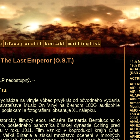
 The Last Emperor (O.S.T.)
44th 
49th &
A-HA 
(RSD 
ACTRE
 LP nedostupný. ~
ACTRE
AIR - 
ť
tu
.
AIR -
ALAPA
Album 
vychádza na vinyle vôbec prvýkrát od pôvodného vydania
Arman
avateľstve Music On Vinyl na čiernom 180G audiophile
Mysti
s popiskami a fotografiami obsahuje XL nálepku.
AMO -
Tori A
2023)
storický filmový epos režiséra Bernarda Bertolucciho o
ANALO
ho, posledného panovníka čínskej dynastie Čching pred
APHEX
APHEX
ou v roku 1911. Film vznikol v koprodukcii krajín Čína,
APHEX
a Veľká Británia a získal množstvo ocenení v mnohých
APHEX