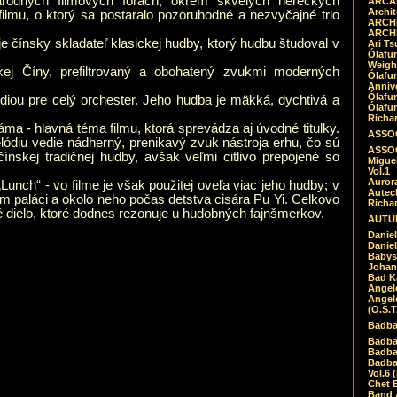
árodných filmových fórach, okrem skvelých hereckých
ARCAD
Archit
ilmu, o ktorý sa postaralo pozoruhodné a nezvyčajné trio
ARCHI
ARCHI
e čínsky skladateľ klasickej hudby, ktorý hudbu študoval v
Ari Ts
Ólafu
Weigh
kej Číny, prefiltrovaný a obohatený zvukmi moderných
Ólafu
Anniv
Ólafu
diou pre celý orchester. Jeho hudba je mäkká, dychtivá a
Ólafu
Richar
áma - hlavná téma filmu, ktorá sprevádza aj úvodné titulky.
ASSOC
ódiu vedie nádherný, prenikavý zvuk nástroja erhu, čo sú
ASSOC
ínskej tradičnej hudby, avšak veľmi citlivo prepojené so
Migue
Vol.1
Auror
unch“ - vo filme je však použitej oveľa viac jeho hudby; v
Autech
om paláci a okolo neho počas detstva cisára Pu Yi. Celkovo
Richa
 dielo, ktoré dodnes rezonuje u hudobných fajnšmerkov.
AUTUM
Daniel
Daniel
Babys
Johan
Bad K
Angel
Angel
(O.S.T
Badba
Badba
Badba
Badbad
Vol.6 
Chet B
Band 