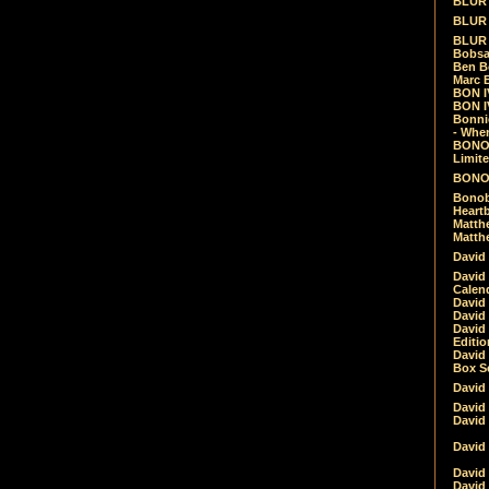
BLUR -
BLUR 
BLUR 
Bobsa
Ben B
Marc B
BON IV
BON I
Bonnie
- Whe
BONOB
Limite
BONOB
Bonob
Heartb
Matthe
Matthe
David
David
Calen
David 
David 
David
Editio
David 
Box Se
David
David
David
David 
David
David