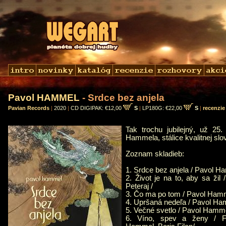
Pavol HAMMEL
- Srdce bez anjela
Pavian Records
|
2020
|
CD DIGIPAK: €12,00
S
|
LP180G: €22,00
S
|
recenzie
Tak trochu jubilejný, už 25
Hammela, stálice kvalitnej sl
Zoznam skladieb:
1. Srdce bez anjela / Pavol Ha
2. Život je na to, aby sa ži
Peteraj /
3. Čo ma po tom / Pavol Hamme
4. Upršaná nedeľa / Pavol Ham
5. Večné svetlo / Pavol Hamme
6. Víno, spev a ženy / Fr