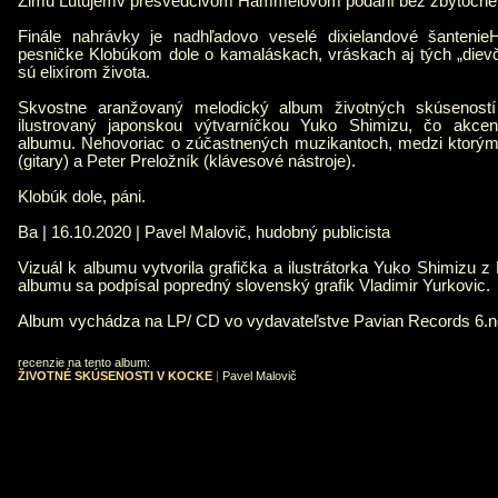
Zimu Ľutujemv presvedčivom Hammelovom podaní bez zbytočnéh
Finále nahrávky je nadhľadovo veselé dixielandové šanten
pesničke Klobúkom dole o kamaláskach, vráskach aj tých „dievč
sú elixírom života.
Skvostne aranžovaný melodický album životných skúseností
ilustrovaný japonskou výtvarníčkou Yuko Shimizu, čo akcen
albumu. Nehovoriac o zúčastnených muzikantoch, medzi ktorými
(gitary) a Peter Preložník (klávesové nástroje).
Klobúk dole, páni.
Ba | 16.10.2020 | Pavel Malovič, hudobný publicista
Vizuál k albumu vytvorila grafička a ilustrátorka Yuko Shimizu 
albumu sa podpísal popredný slovenský grafik Vladimir Yurkovic.
Album vychádza na LP/ CD vo vydavateľstve Pavian Records 6.
recenzie na tento album:
ŽIVOTNÉ SKÚSENOSTI V KOCKE
|
Pavel Malovič