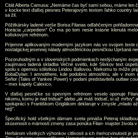
Citát Alberta Camusa: „Nemáme čas byť sami sebou, máme len ča
v kocke text ďalšej piesnes Peterajovým textom ľahko country lad
sa žil.
Pôžitkársky ladené verše Borisa Filanas odľahčeným pohľadomna
Horácia „carpediem“ Čo ma po tom nesie krásne klenutá meló
kolískovým refrénom.
Príjemne aplikovaným moderným jazykom nás vo svojom texte d
nostalgickej jesennej nálady atmosférickou pesničkou Upršaná ne
Pozoruhodným a v slovenských podmienkach neslýchaným exper
zaujímavo ladená skladba Večné svetlo, kde Slivkov text úspeš
spolu s opernou sólistkou Lindou Ballovou. Niekomu to môže pri
BobaDylan: I amnotthere, kde podobnú atmosféru, ale v inom 
Señor (Tales of Yankee Power) v podaní predstaviteľa outlaw coun
– mex kapely Calexico.
V ďalšej pesničke so spevným refrénom veselo oponuje Filanc
nikomu, komu je nad tridsať“ alebo „ak máš tridsať, si už mŕtvy“
spolupráci s Františkom Griglákom deklaruje v zmysle „mlado až 
nej)“.
Špecifický hold všetkým dámam sveta prináša Peteraj skladbou
skúsenosti o márnosti zmeny zasa ponúka Filan- majster života v 
Herbárom všetkých výhonkov citlivosti a ich /ne/rozvinutosti je 