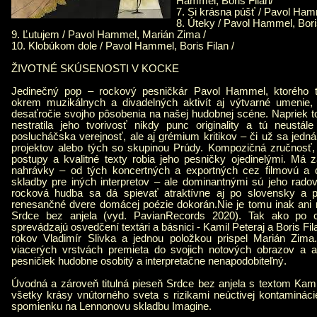
Hammel, Boris Filan/
7. Si krásna púšť / Pavol Hamm
8. Úteky / Pavol Hammel, Boris
9. Ľutujem / Pavol Hammel, Marián Zima /
10. Klobúkom dole / Pavol Hammel, Boris Filan /
ŽIVOTNÉ SKÚSENOSTI V KOCKE
Jedinečný pop – rockový pesničkár Pavol Hammel, ktorého tvo
okrem muzikálnych a divadelných aktivít aj výtvarné umenie, 
desaťročie svojho pôsobenia na našej hudobnej scéne. Napriek t
nestratila jeho tvorivosť nikdy punc originality a tú neustál
poslucháčska verejnosť, ale aj grémium kritikov – či už sa jedn
projektov alebo tých so skupinou Prúdy. Kompozičná zručnosť
postupy a kvalitné texty robia jeho pesničky ojedinelými. Má z
nahrávky – od tých koncertných a exportných cez filmovú a 
skladby pre iných interpretov – ale dominantnými sú jeho rado
rocková hudba sa dá spievať atraktívne aj po slovensky a pr
renesančné dvere domácej poézie dokorán.Nie je tomu inak ani na 
Srdce bez anjela (vyd. PavianRecords 2020). Tak ako po c
sprevádzajú osvedčení textári a básnici - Kamil Peteraj a Boris Fil
rokov Vladimír Slivka a jednou položkou prispel Marián Zim
viacerých vrstvách premieta do svojich notových obrazov a a
pesničiek hudobne osobitý a interpretačne nenapodobiteľný.
Úvodná a zároveň titulná pieseň Srdce bez anjela s textom Kami
všetky krásy vnútorného sveta s rizikami neúctivej kontaminác
spomienku na Lennonovu skladbu Imagine.